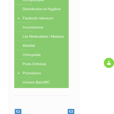
Désinfection et Hygiène
Fauteuils releveurs
Incontinence
Lits Médicalisés / Matelas
Mobilité
Orthopédie
Podo-Orthésie
Promotions
Univers Bain/WC
€2
€3