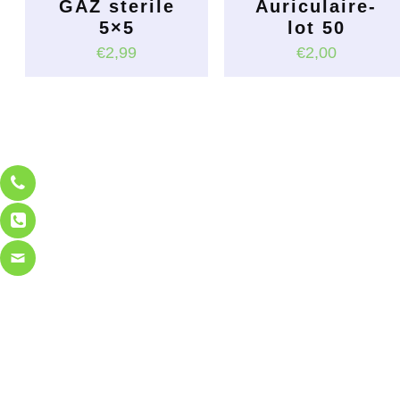
GAZ sterile
Auriculaire-
5×5
lot 50
€
2,99
€
2,00
Ce
produit
a
plusieurs
variations.
Les
options
peuvent
être
choisies
sur
la
page
du
produit