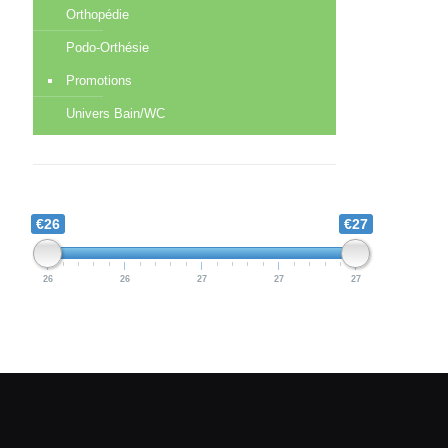
Orthopédie
Podo-Orthésie
Promotions
Univers Bain/WC
€26
€27
26
26
27
27
27