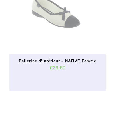
Ballerine d’intérieur – NATIVE Femme
€
26,60
Ce
produit
a
plusieurs
variations.
Les
options