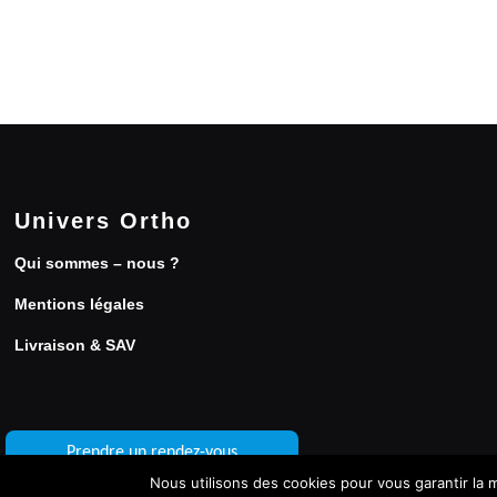
Ce
produit
a
plusieurs
variations.
Les
options
peuvent
être
Univers Ortho
choisies
sur
Qui sommes – nous ?
la
page
Mentions légales
du
Livraison & SAV
produit
Prendre un rendez-vous
Nous utilisons des cookies pour vous garantir la m