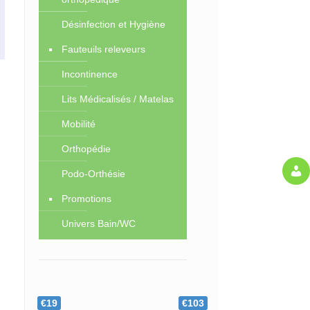
Désinfection et Hygiène
Fauteuils releveurs
Incontinence
Lits Médicalisés / Matelas
Mobilité
Orthopédie
Podo-Orthésie
Promotions
Univers Bain/WC
€19
€103