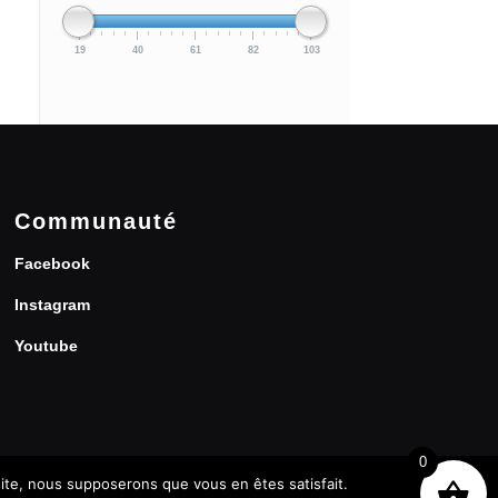
19
40
61
82
103
Communauté
Facebook
Instagram
Youtube
0
 site, nous supposerons que vous en êtes satisfait.