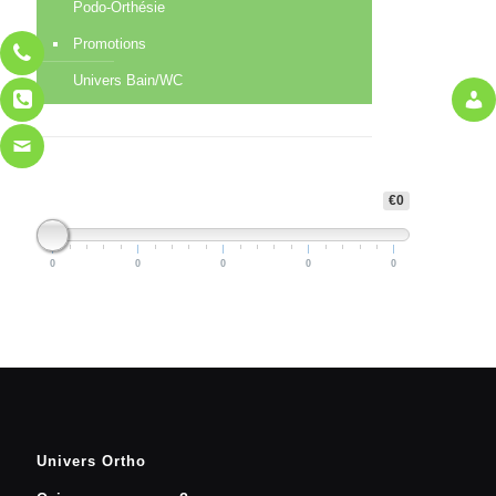
Podo-Orthésie
Promotions
Univers Bain/WC
€0
0
0
0
0
0
Univers Ortho