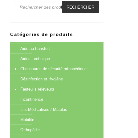
Recherche
de
RECHERCHER
produits
Catégories de produits
Aide au transfert
Aides Technique
Chaussures de sécurité orthopédique
Désinfection et Hygiène
Fauteuils releveurs
Incontinence
Lits Médicalisés / Matelas
Mobilité
Orthopédie