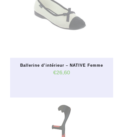
Ballerine d’intérieur – NATIVE Femme
€
26,60
Ce
produit
a
plusieurs
variations.
Les
options