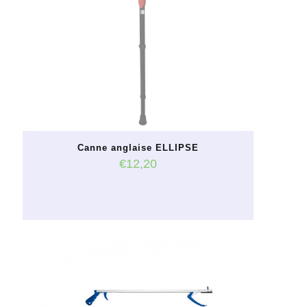
peuvent
être
choisies
sur
la
page
du
produit
Canne anglaise ELLIPSE
€
12,20