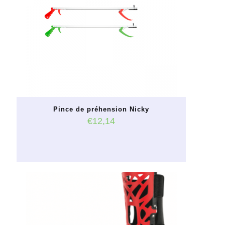
Pince de préhension Nicky
€
12,14
Ce
produit
a
plusieurs
variations.
Les
options