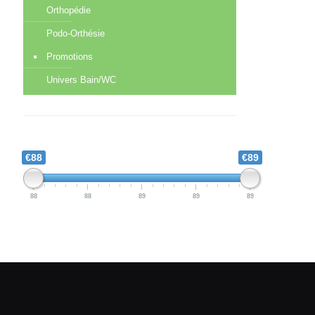
Orthopédie
Podo-Orthésie
Promotions
Univers Bain/WC
€88
€89
88
88
89
89
89