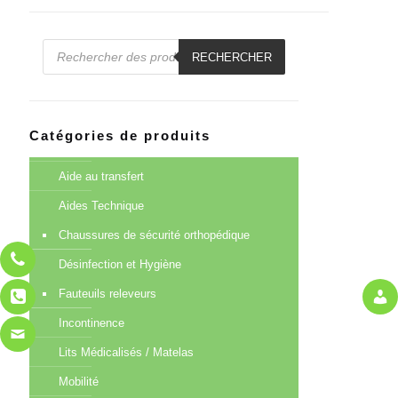
Recherche
de
RECHERCHER
produits
Catégories de produits
Aide au transfert
Aides Technique
Chaussures de sécurité orthopédique
Désinfection et Hygiène
Fauteuils releveurs
Incontinence
Lits Médicalisés / Matelas
Mobilité