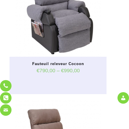
peuvent
être
choisies
sur
la
page
du
produit
Fauteuil releveur Cocoon
€
790,00
–
€
990,00
Ce
produit
a
plusieurs
variations.
Les