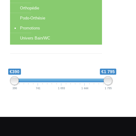
Orthopédie
Podo-Orthésie
Promotions
Univers Bain/WC
€390
€1 795
390
741
1 093
1 444
1 795