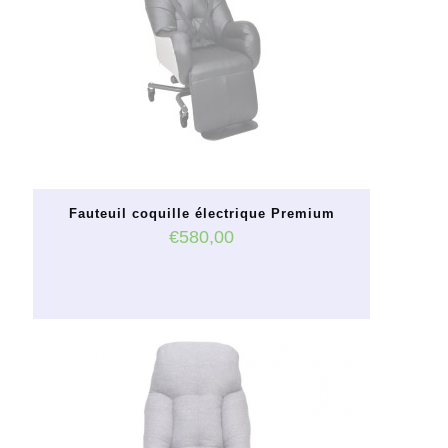
Fauteuil coquille électrique Premium
€
580,00
Ce
produit
a
plusieurs
variations.
Les
options