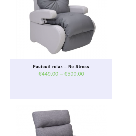
peuvent
être
choisies
sur
la
page
du
produit
Fauteuil relax – No Stress
€
449,00
–
€
599,00
Ce
produit
a
plusieurs
variations.
Les
options