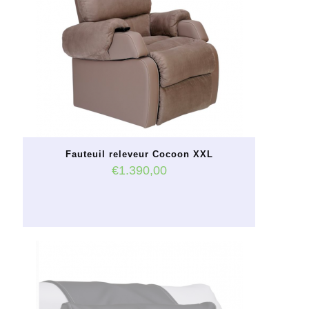
options
peuvent
être
choisies
sur
la
page
du
produit
Fauteuil releveur Cocoon XXL
€
1.390,00
Ce
produit
a
plusieurs
variations.
Les