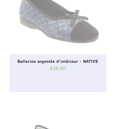
Ballerine argentée d’intérieur – NATIVE
€
26,60
Ce
produit
a
plusieurs
variations.
Les
options