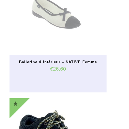
peuvent
être
choisies
sur
la
page
du
produit
Ballerine d’intérieur – NATIVE Femme
€
26,60
Ce
produit
a
plusieurs
variations.
Les
options