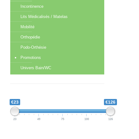
Incontinence
Lits Médicalisés / Matelas
Mobilité
Orthopédie
Podo-Orthésie
Promotions
Univers Bain/WC
€23
€126
23
49
75
100
126