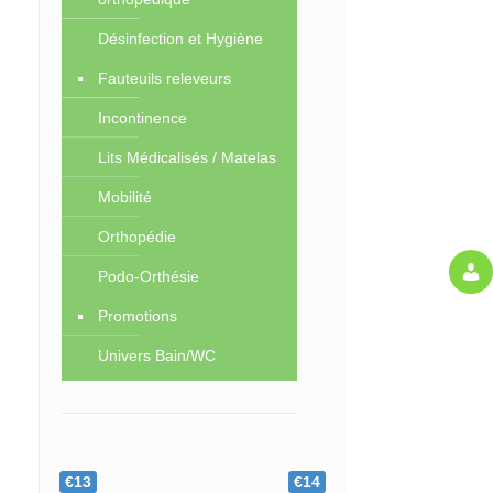
Désinfection et Hygiène
Fauteuils releveurs
Incontinence
Lits Médicalisés / Matelas
Mobilité
Orthopédie
Podo-Orthésie
Promotions
Univers Bain/WC
€13
€14