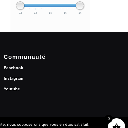
13
13
14
14
14
Communauté
Facebook
Instagram
Youtube
0
 site, nous supposerons que vous en êtes satisfait.