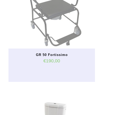
GR 50 Fortissimo
€
190,00
Ce
produit
a
plusieurs
variations.
Les
options