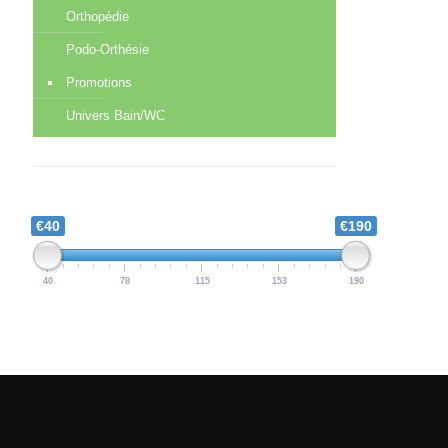
Orthopédie
Podo-Orthésie
Promotions
Univers Bain/WC
€40
€190
40
78
115
153
190