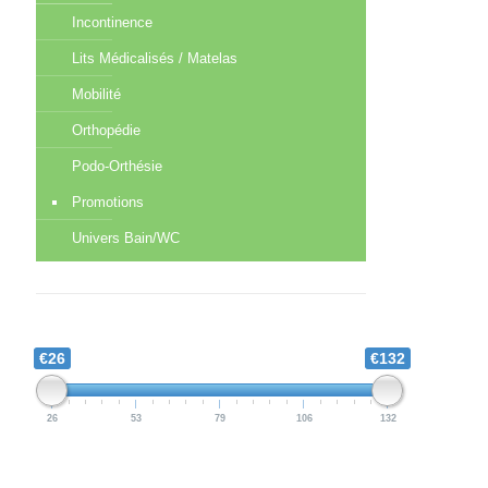
Incontinence
Lits Médicalisés / Matelas
Mobilité
Orthopédie
Podo-Orthésie
Promotions
Univers Bain/WC
€26
€132
26
53
79
106
132