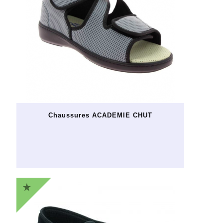
Chaussures ACADEMIE CHUT
Ce
produit
a
plusieurs
variations.
Les