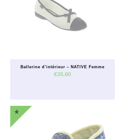
peuvent
être
choisies
sur
la
page
du
produit
Ballerine d’intérieur – NATIVE Femme
€
26,60
Ce
produit
a
plusieurs
variations.
Les
options