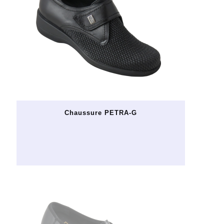
Chaussure PETRA-G
Ce
produit
a
plusieurs
variations.
Les