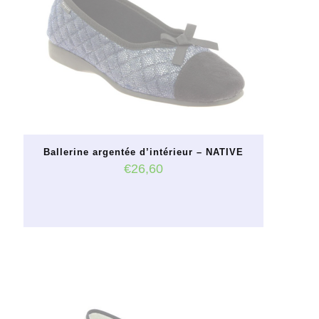
Ballerine argentée d’intérieur – NATIVE
€
26,60
Ce
produit
a
plusieurs
variations.
Les
options