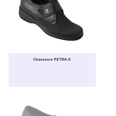
Chaussure PETRA-G
Ce
produit
a
plusieurs
variations.
Les