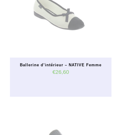
peuvent
être
choisies
sur
la
page
du
produit
Ballerine d’intérieur – NATIVE Femme
€
26,60
Ce
produit
a
plusieurs
variations.
Les
options