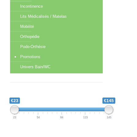
Incontinence
Lits Médicalisés / Matelas
Mobilité
Orthopédie
Podo-Orthésie
Promotions
Univers Bain/WC
€23
€145
23
54
84
115
145