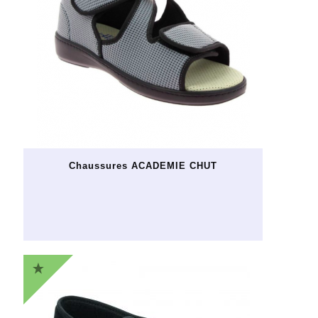
Chaussures ACADEMIE CHUT
Ce
produit
a
plusieurs
variations.
Les