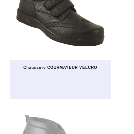
Chaussure COURMAYEUR VELCRO
Ce
produit
a
plusieurs
variations.
Les