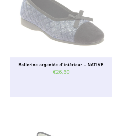
Ballerine argentée d’intérieur – NATIVE
€
26,60
Ce
produit
a
plusieurs
variations.
Les
options