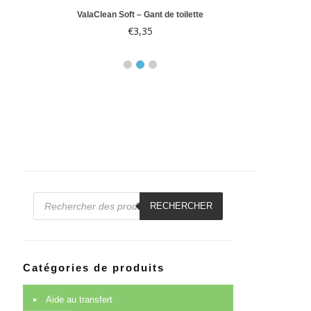
e 10
ValaClean Soft – Gant de toilette
Abri-F
€
3,35
€
14
Recherche
de
RECHERCHER
produits
Catégories de produits
Aide au transfert