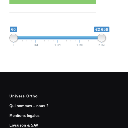
€0
€2 656
0
664
1 328
1 992
2 656
Univers Ortho
Qui sommes – nous ?
Mentions légales
Livraison & SAV