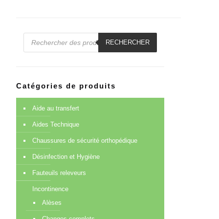
Recherche
de
RECHERCHER
produits
Catégories de produits
Aide au transfert
Aides Technique
Chaussures de sécurité orthopédique
Désinfection et Hygiène
Fauteuils releveurs
Incontinence
Alèses
Changes complets