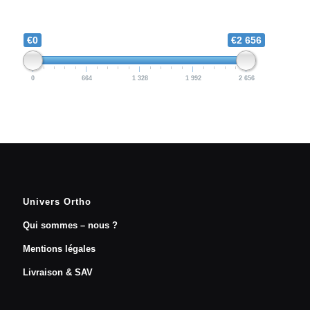
€0
€2 656
0
664
1 328
1 992
2 656
Univers Ortho
Qui sommes – nous ?
Mentions légales
Livraison & SAV