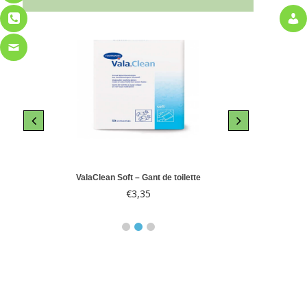
le 10
ValaClean Soft – Gant de toilette
Abri-
€
3,35
€