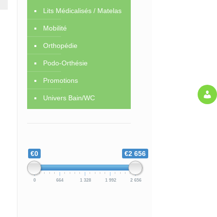
Lits Médicalisés / Matelas
Mobilité
Orthopédie
Podo-Orthésie
Promotions
Univers Bain/WC
€0
€2 656
0
664
1 328
1 992
2 656