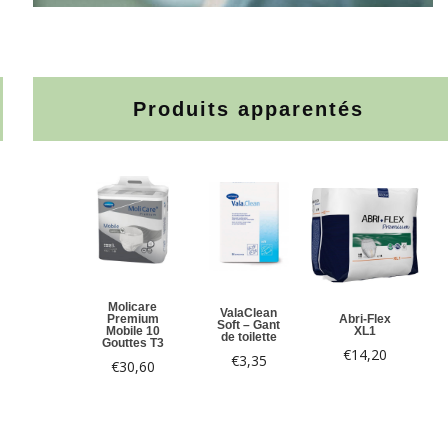
Produits apparentés
Molicare
ValaClean
Premium
Abri-Flex
Soft – Gant
Mobile 10
XL1
de toilette
Gouttes T3
€
14,20
€
3,35
€
30,60