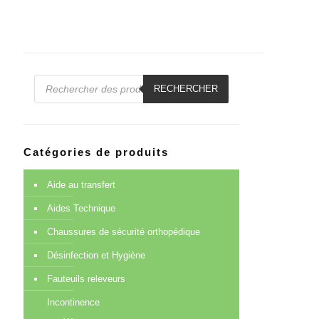
Recherche
de
RECHERCHER
produits
Catégories de produits
Aide au transfert
Aides Technique
Chaussures de sécurité orthopédique
Désinfection et Hygiène
Fauteuils releveurs
Incontinence