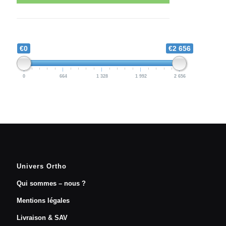
€0
€2 656
0
664
1 328
1 992
2 656
Univers Ortho
Qui sommes – nous ?
Mentions légales
Livraison & SAV