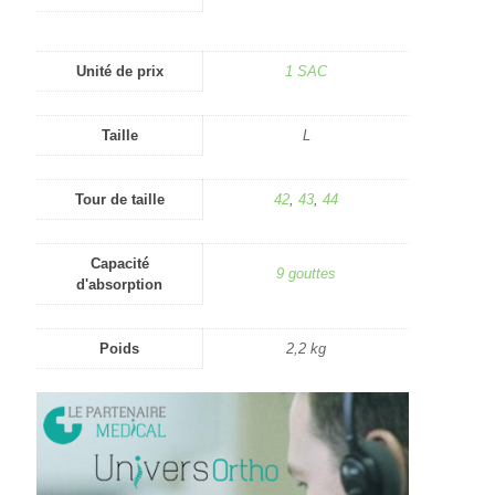
Unité de prix
1 SAC
Taille
L
Tour de taille
42
,
43
,
44
Capacité
9 gouttes
d'absorption
Poids
2,2 kg