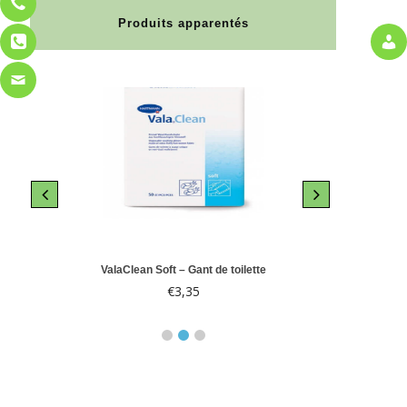
Produits apparentés
le 10
ValaClean Soft – Gant de toilette
Abri-
€
3,35
€