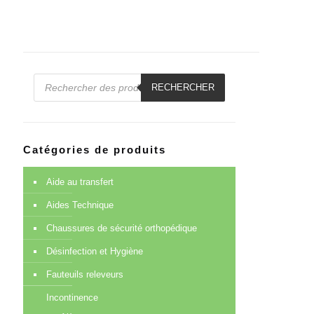
Recherche
de
RECHERCHER
produits
Catégories de produits
Aide au transfert
Aides Technique
Chaussures de sécurité orthopédique
Désinfection et Hygiène
Fauteuils releveurs
Incontinence