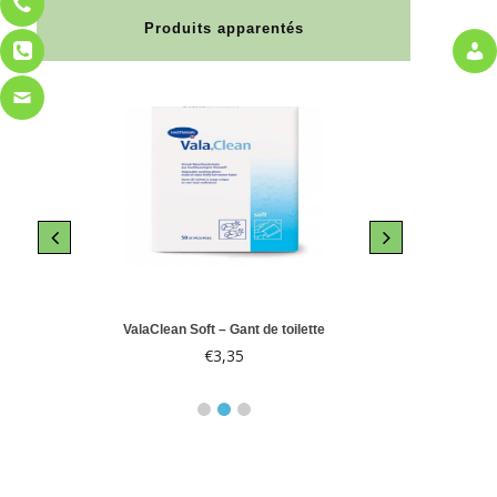
Produits apparentés
le 10
ValaClean Soft – Gant de toilette
Abri-
€
3,35
€