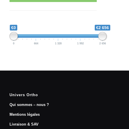
€0
€2 656
0
664
1 328
1 992
2 656
Univers Ortho
Qui sommes – nous ?
Mentions légales
Livraison & SAV