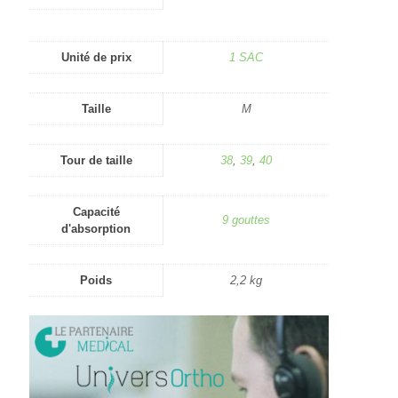
Unité de prix
1 SAC
Taille
M
Tour de taille
38
,
39
,
40
Capacité
9 gouttes
d'absorption
Poids
2,2 kg