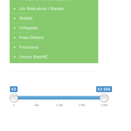
Lits Médicalisés / Matelas
Mobilité
Orthopédie
Podo-Orthésie
Promotions
Univers Bain/WC
€0
€2 656
0
664
1 328
1 992
2 656