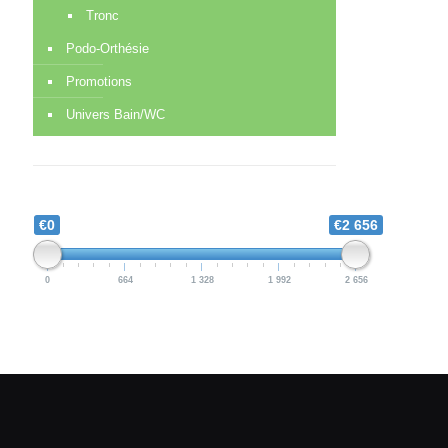
Tronc
Podo-Orthésie
Promotions
Univers Bain/WC
€0
€2 656
0
664
1 328
1 992
2 656