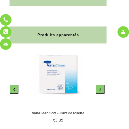
Produits apparentés
le 10
ValaClean Soft – Gant de toilette
Abri-
€
3,35
€