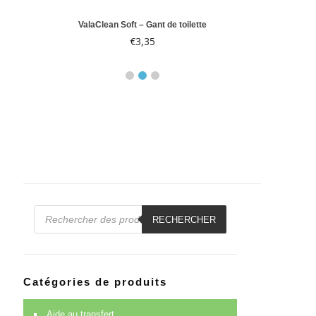
le 10
ValaClean Soft – Gant de toilette
Abri-
€
3,35
€
Recherche
de
RECHERCHER
produits
Catégories de produits
Aide au transfert