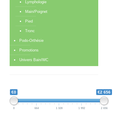
Lymphologie
Main/Poignet
Pied
Tronc
Podo-Orthésie
Promotions
Univers Bain/WC
€0
€2 656
0
664
1 328
1 992
2 656