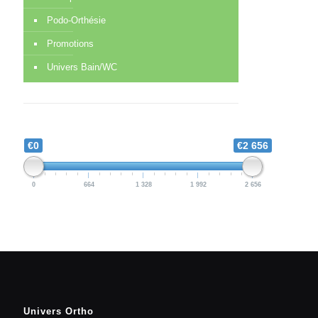
Podo-Orthésie
Promotions
Univers Bain/WC
€0
€2 656
0
664
1 328
1 992
2 656
Univers Ortho