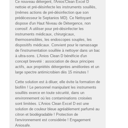
Ce nouveau détergent, l'Anios'Clean Excel D
nettoie et pré-désinfecte les instruments souillés,
(mêmes actions de pré-désinfection que son
prédécesseur le Septanios MD). Ce Nettoyant
dispose d'un Haut Niveau de Détergence, non
corrosif. A utiliser pour pré-désinfecter les
instruments médicaux, chirurgicaux,
thermosensibles, les endoscopes souples, les
dispositifs médicaux. Convient pour le ramassage
de l'instrumentation souillée à nettoyer dans un bac
à ultra-sons. L'Anios Clean D bénéficie d'un
concept breveté : association de deux principes
actifs, aux propriétés détergentes améliorées et un
large spectre antimicrobien dès 15 minutes !
Cette solution est à diluer, elle évite la formation de
biofilm ! Le personnel manipulant les instruments
souillés exerce en toute sécurité, dans un
environnement où les contaminations croisées
sont limitées. L'Anios Clean Excel D est une
solution de couleur bleue agréablement parfumé au
citron et biodégradable ! Protection de
l'environnement est considérée ! Engagement
Aniosafe.