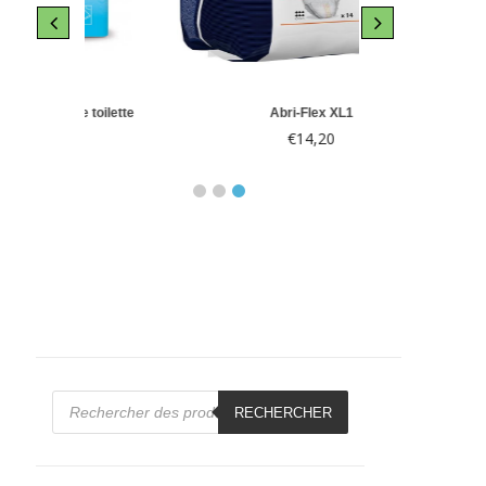
Molicare Pr
toilette
Abri-Flex XL1
Gou
€
14,20
€
Recherche
de
RECHERCHER
produits