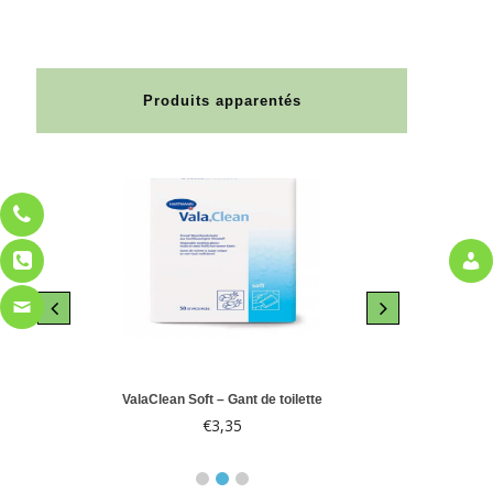
Produits apparentés
le 10
ValaClean Soft – Gant de toilette
Abri-
€
3,35
€