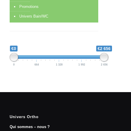
Promotions
Univers Bain/WC
€0
€2 656
0
664
1 328
1 992
2 656
Univers Ortho
Qui sommes – nous ?