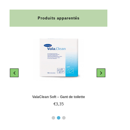
Produits apparentés
le 10
ValaClean Soft – Gant de toilette
Abri-
€
3,35
€