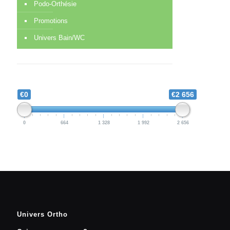
Podo-Orthésie
Promotions
Univers Bain/WC
€0
€2 656
0
664
1 328
1 992
2 656
Univers Ortho