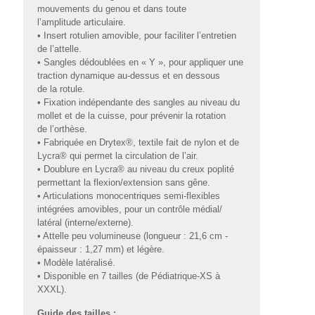
mouvements du genou et dans toute
l’amplitude articulaire.
• Insert rotulien amovible, pour faciliter l’entretien
de l’attelle.
• Sangles dédoublées en « Y », pour appliquer une
traction dynamique au-dessus et en dessous
de la rotule.
• Fixation indépendante des sangles au niveau du
mollet et de la cuisse, pour prévenir la rotation
de l’orthèse.
• Fabriquée en Drytex®, textile fait de nylon et de
Lycra® qui permet la circulation de l’air.
• Doublure en Lycra® au niveau du creux poplité
permettant la flexion/extension sans gêne.
• Articulations monocentriques semi-flexibles
intégrées amovibles, pour un contrôle médial/
latéral (interne/externe).
• Attelle peu volumineuse (longueur : 21,6 cm -
épaisseur : 1,27 mm) et légère.
• Modèle latéralisé.
• Disponible en 7 tailles (de Pédiatrique-XS à
XXXL).
Guide des tailles :