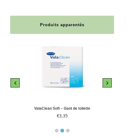
Produits apparentés
le 10
ValaClean Soft – Gant de toilette
Abri-
€
3,35
€