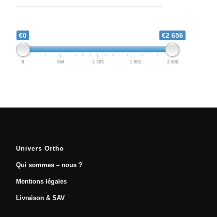
€0
€2 656
0
664
1 328
1 992
2 656
Univers Ortho
Qui sommes – nous ?
Mentions légales
Livraison & SAV