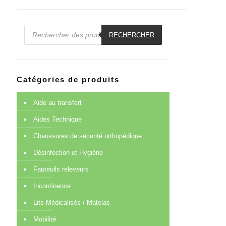
Recherche
de
RECHERCHER
produits
Catégories de produits
Aide au transfert
Aides Technique
Chaussures de sécurité orthopédique
Désinfection et Hygiène
Fauteuils releveurs
Incontinence
Lits Médicalisés / Matelas
Mobilité