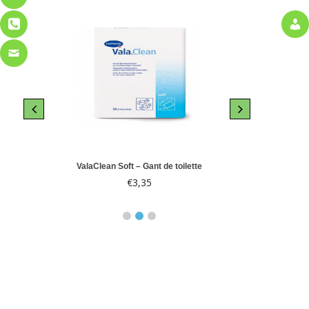
le 10
ValaClean Soft – Gant de toilette
Abri-
€
3,35
€