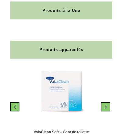
Produits à la Une
Produits apparentés
le 10
ValaClean Soft – Gant de toilette
Abri-