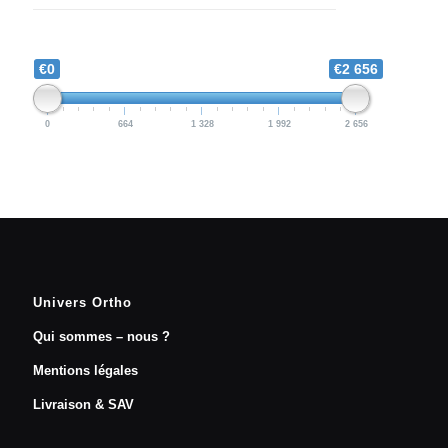
€0
€2 656
0
664
1 328
1 992
2 656
Univers Ortho
Qui sommes – nous ?
Mentions légales
Livraison & SAV