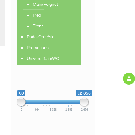
Main/Poignet
Pied
Tronc
Podo-Orthésie
Promotions
Univers Bain/WC
€0
€2 656
0
664
1 328
1 992
2 656