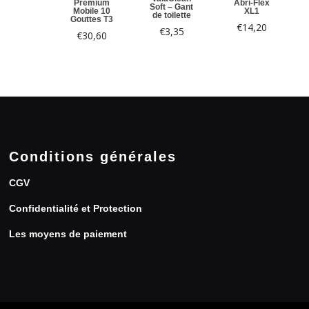
Premium
Abri-Flex
Soft – Gant
Mobile 10
XL1
de toilette
Gouttes T3
€
14,20
€
3,35
€
30,60
Conditions générales
CGV
Confidentialité et Protection
Les moyens de paiement