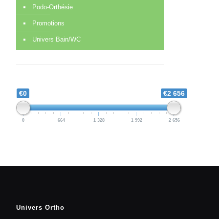
Podo-Orthésie
Promotions
Univers Bain/WC
€0
€2 656
0
664
1 328
1 992
2 656
Univers Ortho