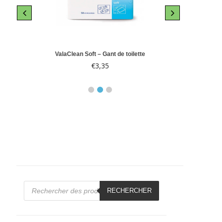
le 10
ValaClean Soft – Gant de toilette
Abri-
€
3,35
€
Recherche
de
RECHERCHER
produits