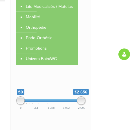
Lits Médicalisés / Matelas
Mobilité
Orthopédie
Podo-Orthésie
Promotions
Univers Bain/WC
€0
€2 656
0
664
1 328
1 992
2 656