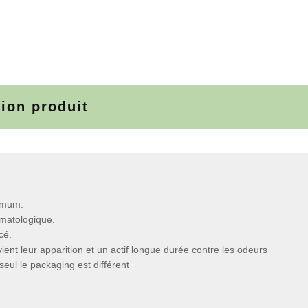
tion produit
ximum.
rmatologique.
cé.
ient leur apparition et un actif longue durée contre les odeurs
eul le packaging est différent