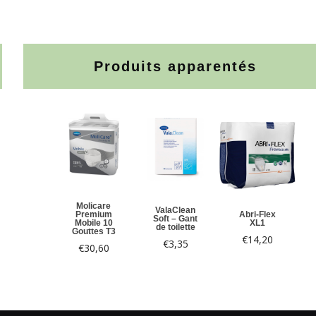
Produits apparentés
Molicare
ValaClean
Premium
Abri-Flex
Soft – Gant
Mobile 10
XL1
de toilette
Gouttes T3
€
14,20
€
3,35
€
30,60