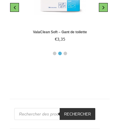
le 10
ValaClean Soft – Gant de toilette
Abri-
€
3,35
€
Recherche
de
RECHERCHER
produits