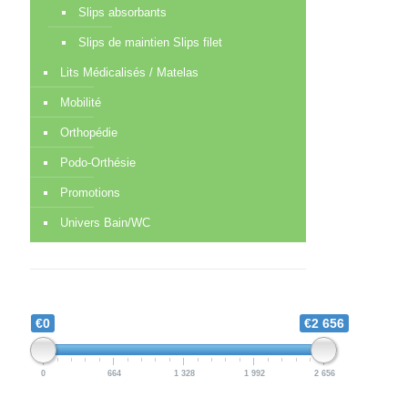
Slips absorbants
Slips de maintien Slips filet
Lits Médicalisés / Matelas
Mobilité
Orthopédie
Podo-Orthésie
Promotions
Univers Bain/WC
€0
€2 656
0
664
1 328
1 992
2 656