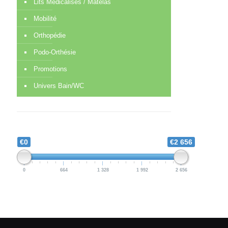
Lits Médicalisés / Matelas
Mobilité
Orthopédie
Podo-Orthésie
Promotions
Univers Bain/WC
€0
€2 656
0
664
1 328
1 992
2 656