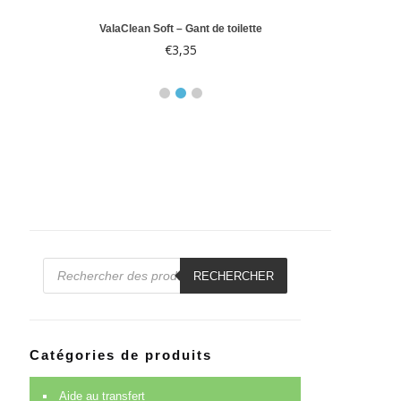
le 10
ValaClean Soft – Gant de toilette
Abri-
€
3,35
€
Recherche
de
RECHERCHER
produits
Catégories de produits
Aide au transfert