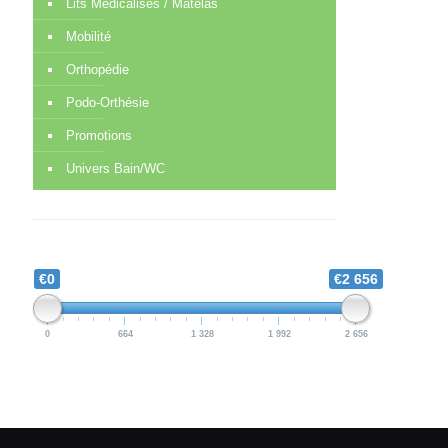
Lits Médicalisés / Matelas
Mobilité
Orthopédie
Podo-Orthésie
Promotions
Univers Bain/WC
€0
€2 656
0
664
1 328
1 992
2 656