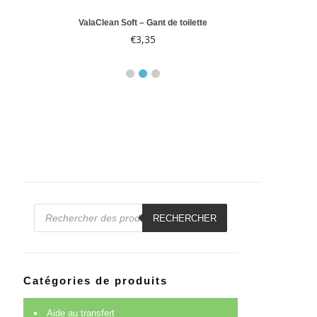
le 10
ValaClean Soft – Gant de toilette
Abri-
€
3,35
€
Recherche
de
RECHERCHER
produits
Catégories de produits
Aide au transfert