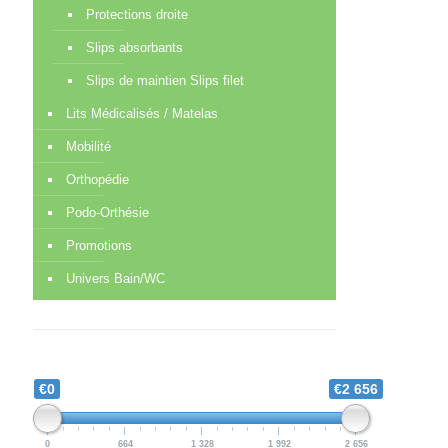
Protections droite
Slips absorbants
Slips de maintien Slips filet
Lits Médicalisés / Matelas
Mobilité
Orthopédie
Podo-Orthésie
Promotions
Univers Bain/WC
€0
€2 656
0
664
1 328
1 992
2 656