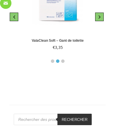
le 10
ValaClean Soft – Gant de toilette
Abri-
€
3,35
€
Recherche
de
RECHERCHER
produits