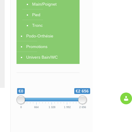
Main/Poignet
Pied
Tronc
Podo-Orthésie
Promotions
Univers Bain/WC
€0
€2 656
0
664
1 328
1 992
2 656