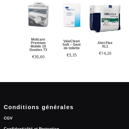
Molicare
ValaClean
Premium
Abri-Flex
Soft – Gant
Mobile 10
XL1
de toilette
Gouttes T3
€
14,20
€
3,35
€
30,60
Conditions générales
CGV
Confidentialité et Protection