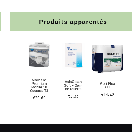
Produits apparentés
Molicare
ValaClean
Premium
Abri-Flex
Soft – Gant
Mobile 10
XL1
de toilette
Gouttes T3
€
14,20
€
3,35
€
30,60