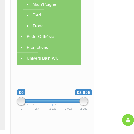
Main/Poignet
Pied
Tronc
Podo-Orthésie
Promotions
Univers Bain/WC
€0
€2 656
0
664
1 328
1 992
2 656