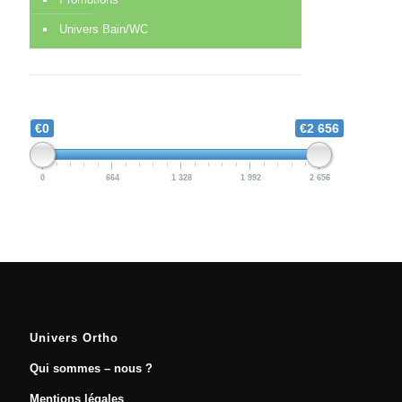
Univers Bain/WC
€0
€2 656
0
664
1 328
1 992
2 656
Univers Ortho
Qui sommes – nous ?
Mentions légales