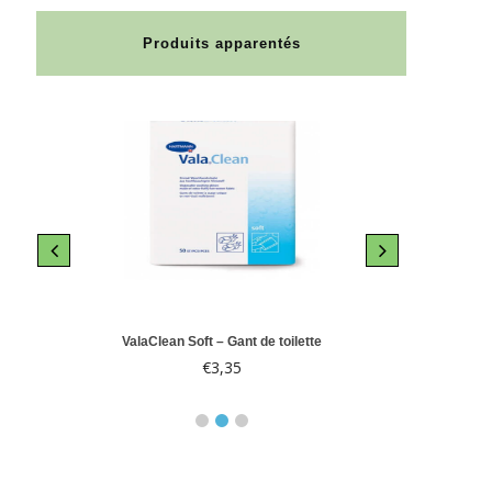
Produits apparentés
le 10
ValaClean Soft – Gant de toilette
Abri-
€
3,35
€