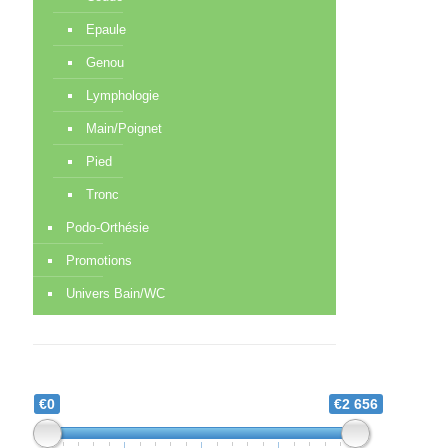
Epaule
Genou
Lymphologie
Main/Poignet
Pied
Tronc
Podo-Orthésie
Promotions
Univers Bain/WC
€0
€2 656