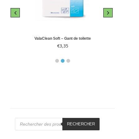
le 10
ValaClean Soft – Gant de toilette
Abri-
€
3,35
€
Recherche
de
RECHERCHER
produits