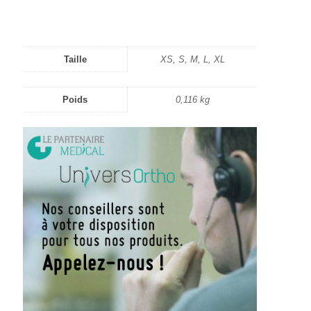
Taille
XS, S, M, L, XL
Poids
0,116 kg