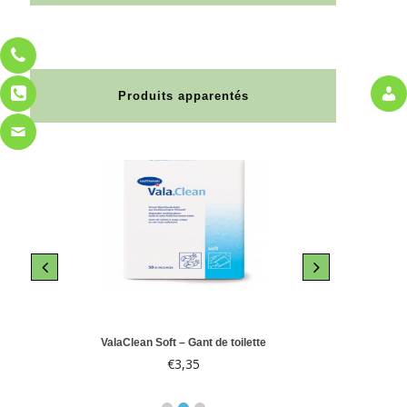
Produits apparentés
le 10
ValaClean Soft – Gant de toilette
Abri-
€
3,35
€