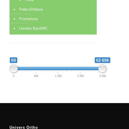
Podo-Orthésie
Promotions
Univers Bain/WC
€0
€2 656
0
664
1 328
1 992
2 656
Univers Ortho