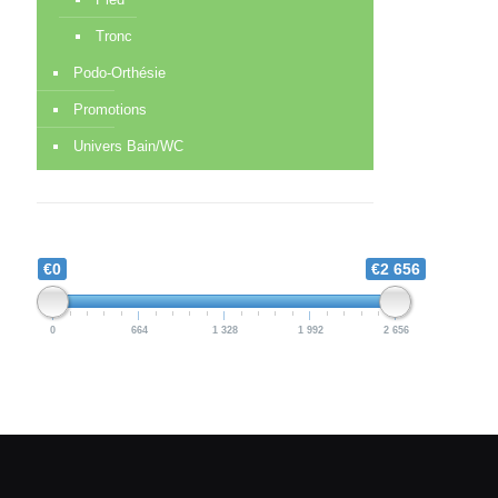
Tronc
Podo-Orthésie
Promotions
Univers Bain/WC
€0
€2 656
0
664
1 328
1 992
2 656