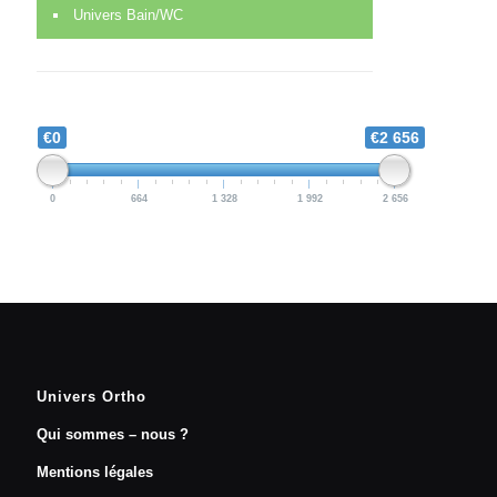
Univers Bain/WC
€0
€2 656
0
664
1 328
1 992
2 656
Univers Ortho
Qui sommes – nous ?
Mentions légales