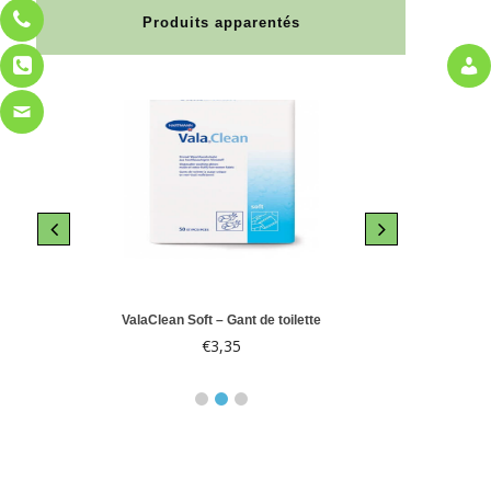
Produits apparentés
le 10
ValaClean Soft – Gant de toilette
Abri-
€
3,35
€