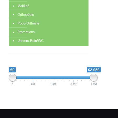
Mobilité
Orthopédie
Podo-Orthésie
Promotions
Univers Bain/WC
€0
€2 656
0
664
1 328
1 992
2 656