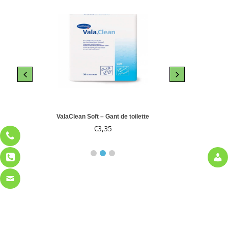
le 10
ValaClean Soft – Gant de toilette
Abri-
€
3,35
€