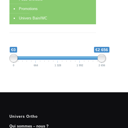
Promotions
Univers Bain/WC
€0
€2 656
0
664
1 328
1 992
2 656
Univers Ortho
Qui sommes – nous ?