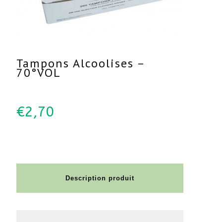
Tampons Alcoolises –
70°VOL
€
2,70
Description produit