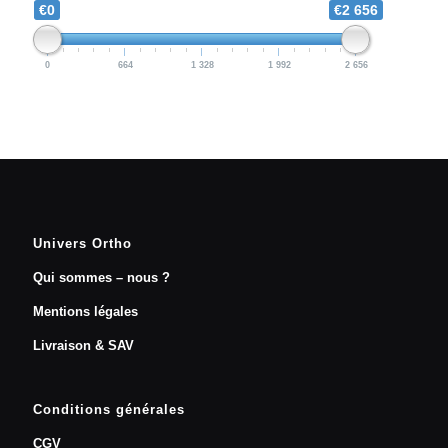
€0
€2 656
0
664
1 328
1 992
2 656
Univers Ortho
Qui sommes – nous ?
Mentions légales
Livraison & SAV
Conditions générales
CGV