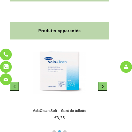
Produits apparentés
le 10
ValaClean Soft – Gant de toilette
Abri-
€
3,35
€