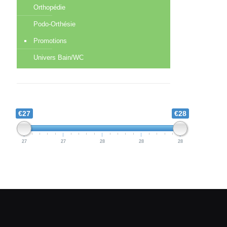
Orthopédie
Podo-Orthésie
Promotions
Univers Bain/WC
€27
€28
27
27
28
28
28