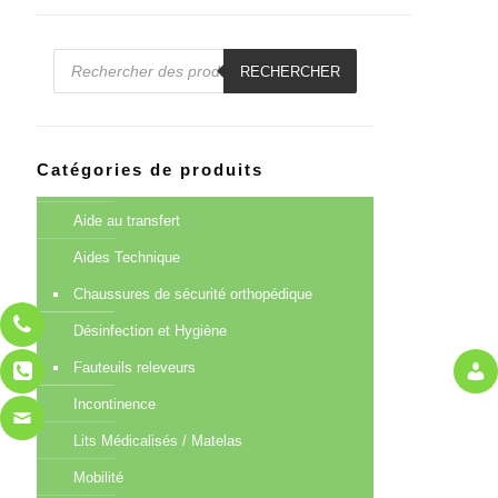
Recherche
de
RECHERCHER
produits
Catégories de produits
Aide au transfert
Aides Technique
Chaussures de sécurité orthopédique
Désinfection et Hygiène
Fauteuils releveurs
Incontinence
Lits Médicalisés / Matelas
Mobilité