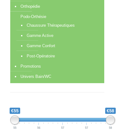
Orthopédie
Podo-Orthésie
Chaussure Thérapeutiques
Gamme Active
Gamme Confort
Post-Opératoire
Promotions
Univers Bain/WC
€55
€58
55
56
57
57
58