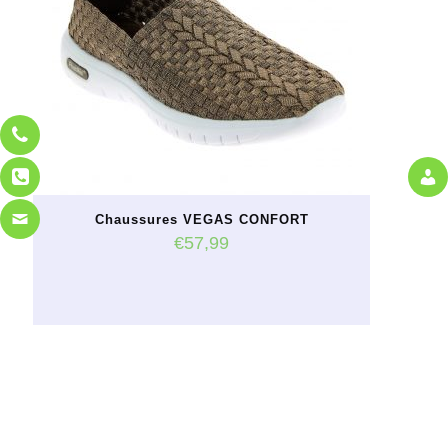
Chaussures VEGAS CONFORT
€
57,99
Ce
produit
a
plusieurs
variations.
Les
options