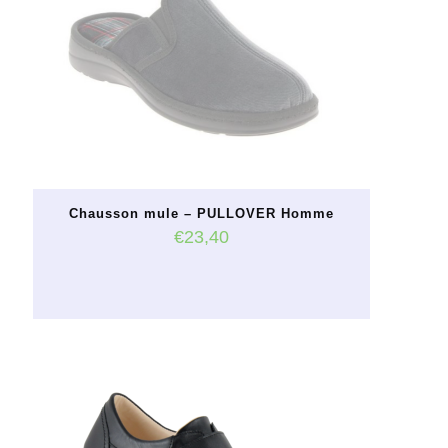
Chausson mule – PULLOVER Homme
€
23,40
Ce
produit
a
plusieurs
variations.
Les
options