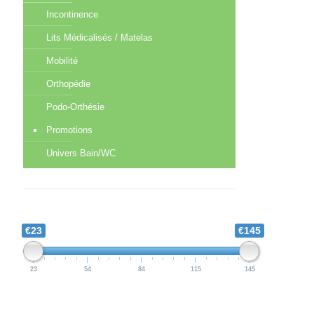
Incontinence
Lits Médicalisés / Matelas
Mobilité
Orthopédie
Podo-Orthésie
Promotions
Univers Bain/WC
€23
€145
23
54
84
115
145