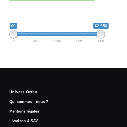
€0
€2 656
0
664
1 328
1 992
2 656
Univers Ortho
Qui sommes – nous ?
Mentions légales
Livraison & SAV