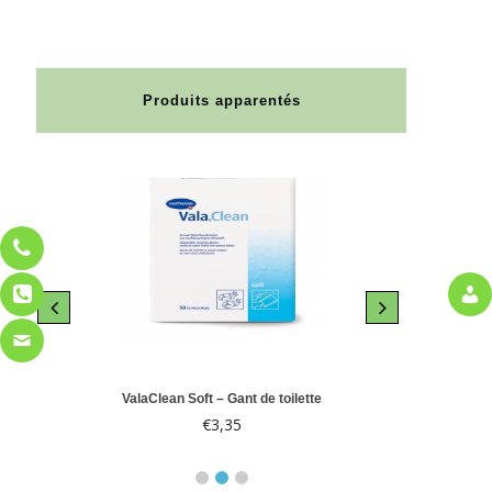
Produits apparentés
le 10
ValaClean Soft – Gant de toilette
Abri-
€
3,35
€