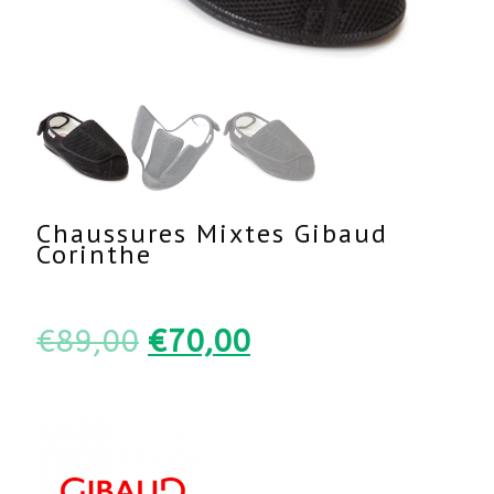
Chaussures Mixtes Gibaud
Corinthe
Le
Le
€
89,00
€
70,00
prix
prix
initial
actuel
était :
est :
€89,00.
€70,00.