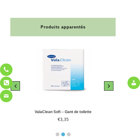
Produits apparentés
le 10
ValaClean Soft – Gant de toilette
Abri-
€
3,35
€