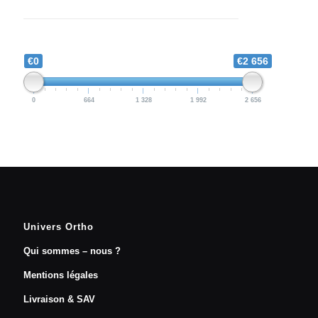
€0
€2 656
0
664
1 328
1 992
2 656
Univers Ortho
Qui sommes – nous ?
Mentions légales
Livraison & SAV