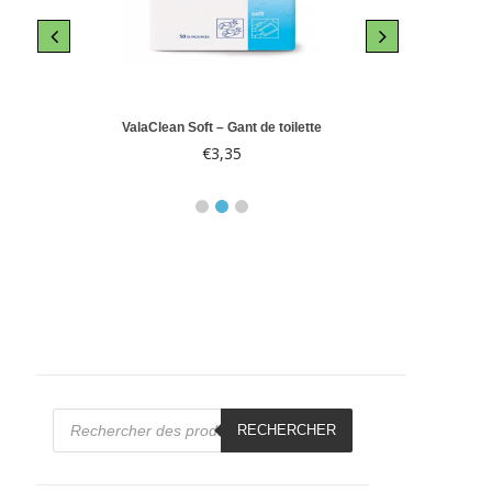
le 10
ValaClean Soft – Gant de toilette
Abri-
€
3,35
€
Recherche
de
RECHERCHER
produits