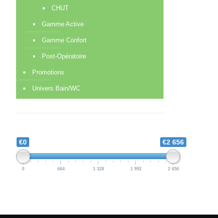
CHUT
Gamme Active
Gamme Confort
Post-Opératoire
Promotions
Univers Bain/WC
€0
€2 656
0
664
1 328
1 992
2 656