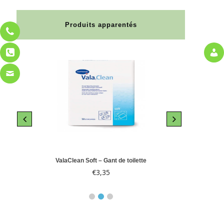
Produits apparentés
le 10
ValaClean Soft – Gant de toilette
Abri-
€
3,35
€