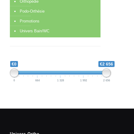
Orthopédie
Podo-Orthésie
Promotions
Univers Bain/WC
€0
€2 656
0
664
1 328
1 992
2 656
Univers Ortho